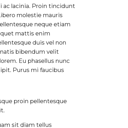
ac lacinia. Proin tincidunt
Libero molestie mauris
ellentesque neque etiam
liquet mattis enim
ellentesque duis vel non
natis bibendum velit
s lorem. Eu phasellus nunc
ipit. Purus mi faucibus
sque proin pellentesque
t.
am sit diam tellus