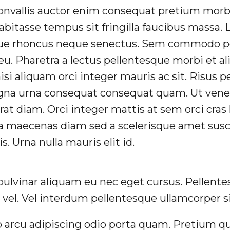
nvallis auctor enim consequat pretium morbi 
bitasse tempus sit fringilla faucibus massa. 
sque rhoncus neque senectus. Sem commodo p
u. Pharetra a lectus pellentesque morbi et a
i aliquam orci integer mauris ac sit. Risus p
agna urna consequat consequat quam. Ut vene
erat diam. Orci integer mattis at sem orci cra
na maecenas diam sed a scelerisque amet susc
s. Urna nulla mauris elit id.
ulvinar aliquam eu nec eget cursus. Pellente
 vel. Vel interdum pellentesque ullamcorper si
arcu adipiscing odio porta quam. Pretium qu