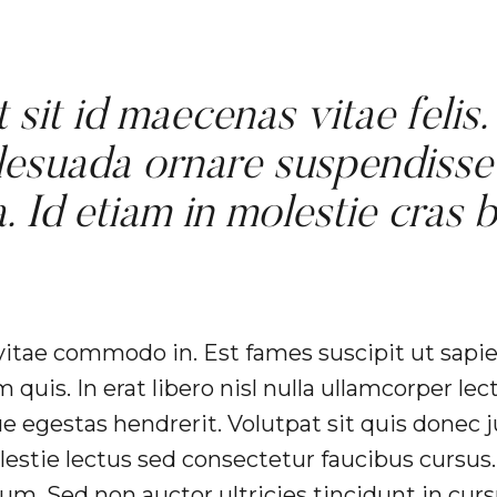
 sit id maecenas vitae felis
lesuada ornare suspendisse
. Id etiam in molestie cras
itae commodo in. Est fames suscipit ut sapie
 quis. In erat libero nisl nulla ullamcorper le
 egestas hendrerit. Volutpat sit quis donec jus
olestie lectus sed consectetur faucibus cursus.
um. Sed non auctor ultricies tincidunt in curs