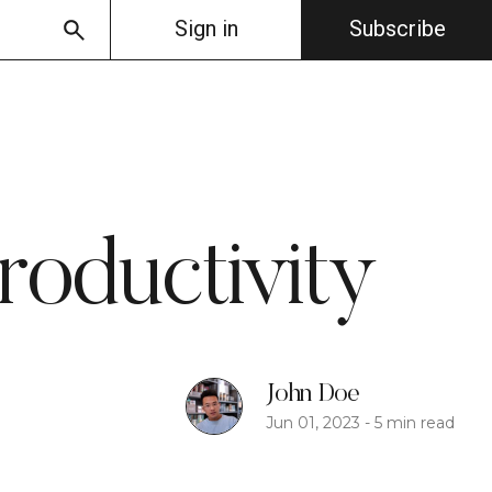
Sign in
Subscribe
oductivity
John Doe
Jun 01, 2023
-
5 min read