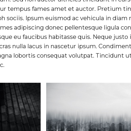
r tempus fames amet et auctor. Pretium tinc
bh sociis. Ipsum euismod ac vehicula in dia
fames adipiscing donec pellentesque ligula c
sque eu faucibus habitasse quis. Neque justo 
 cras nulla lacus in nascetur ipsum. Condim
gna lobortis consequat volutpat. Tincidunt ut 
c.