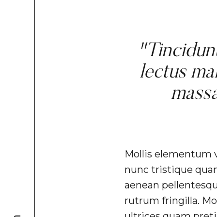
"Tincidunt
lectus ma
massa
Mollis elementum v
nunc tristique quam
aenean pellentesque
rutrum fringilla. M
ultrices quam preti