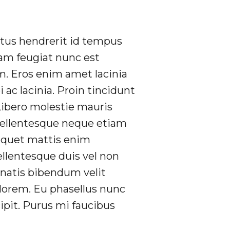
Netus hendrerit id tempus
am feugiat nunc est
m. Eros enim amet lacinia
ac lacinia. Proin tincidunt
Libero molestie mauris
ellentesque neque etiam
liquet mattis enim
ellentesque duis vel non
natis bibendum velit
s lorem. Eu phasellus nunc
ipit. Purus mi faucibus