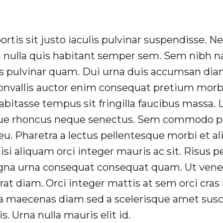
bortis sit justo iaculis pulvinar suspendisse. 
a nulla quis habitant semper sem. Sem nibh n
s pulvinar quam. Dui urna duis accumsan dia
nvallis auctor enim consequat pretium morbi 
bitasse tempus sit fringilla faucibus massa. 
sque rhoncus neque senectus. Sem commodo p
u. Pharetra a lectus pellentesque morbi et a
i aliquam orci integer mauris ac sit. Risus p
agna urna consequat consequat quam. Ut vene
erat diam. Orci integer mattis at sem orci cra
na maecenas diam sed a scelerisque amet susc
s. Urna nulla mauris elit id.