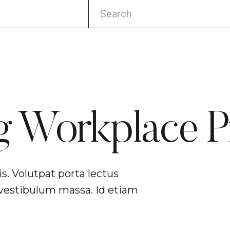
g Workplace Pr
is. Volutpat porta lectus
vestibulum massa. Id etiam