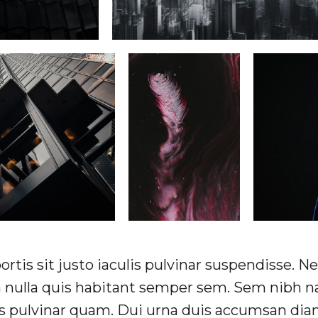
bortis sit justo iaculis pulvinar suspendisse. 
a nulla quis habitant semper sem. Sem nibh n
s pulvinar quam. Dui urna duis accumsan dia