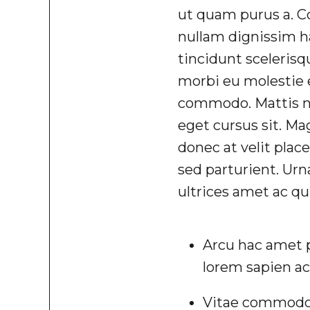
ut quam purus a. Co
nullam dignissim ha
tincidunt sceleri
morbi eu molestie e
commodo. Mattis nis
eget cursus sit. M
donec at velit plac
sed parturient. Ur
ultrices amet ac qui
Arcu hac amet p
lorem sapien ac
Vitae commodo 