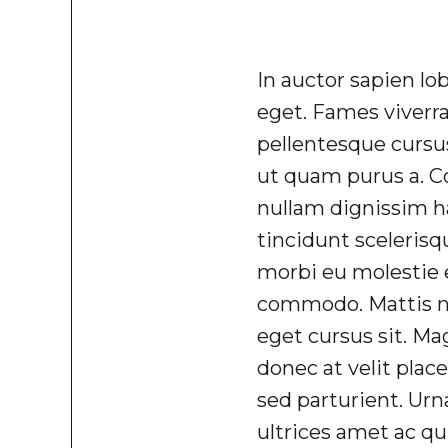
In auctor sapien lo
eget. Fames viverr
pellentesque cursu
ut quam purus a. Co
nullam dignissim ha
tincidunt sceleri
morbi eu molestie e
commodo. Mattis nis
eget cursus sit. M
donec at velit plac
sed parturient. Ur
ultrices amet ac qui