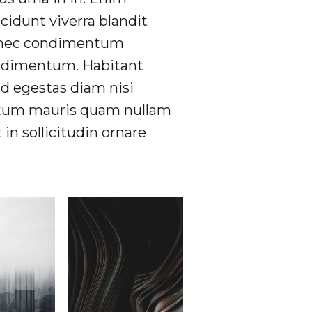
idunt viverra blandit
m nec condimentum
ondimentum. Habitant
id egestas diam nisi
entum mauris quam nullam
in sollicitudin ornare